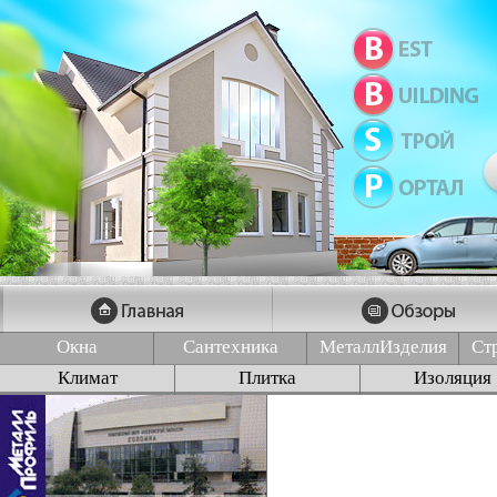
Окна
Сантехника
МеталлИзделия
Ст
Климат
Плитка
Изоляция