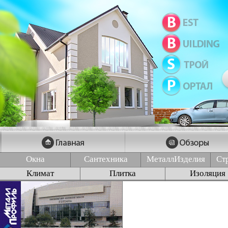
Окна
Сантехника
МеталлИзделия
Ст
Климат
Плитка
Изоляция