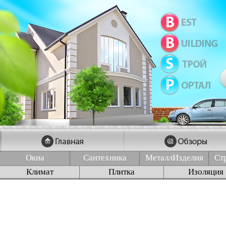
Окна
Сантехника
МеталлИзделия
Ст
Климат
Плитка
Изоляция