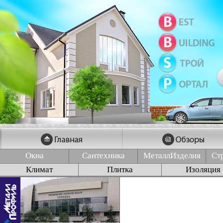
Окна
Сантехника
МеталлИзделия
Ст
Климат
Плитка
Изоляция