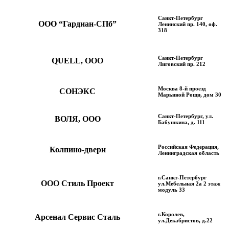
Санкт-Петербург
ООО “Гардиан-СПб”
Ленинский пр. 140, оф.
318
Санкт-Петербург
QUELL, ООО
Лиговский пр. 212
Москва 8-й проезд
СОНЭКС
Марьиной Рощи, дом 30
Санкт-Петербург, ул.
ВОЛЯ, ООО
Бабушкина, д. 111
Российская Федерация,
Колпино-двери
Ленинградская область
г.Санкт-Петербург
ООО Стиль Проект
ул.Мебельная 2а 2 этаж
модуль 33
г.Королев,
Арсенал Сервис Сталь
ул.Декабристов, д.22