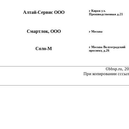
г Киров ул.
Алтай-Сервис ООО
Производственная д.21
Смартлок, ООО
г Москва
г Москва Волгоградский
Соло-М
проспект, д.26
©bbsp.ru, 2
При копировании сссыл