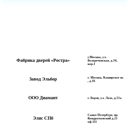
г.Москва, ул.
Фабрика дверей «Ростра»
Белореченская, д.34,
кор.1
г. Москва, Каширское ш.
Завод Эльбор
, д.16
ООО Диамант
г. Борзя, ул. Лазо, д.51а
Санкт-Петербург, пр.
Элис СПб
Кондратьевский д.21
оф.111