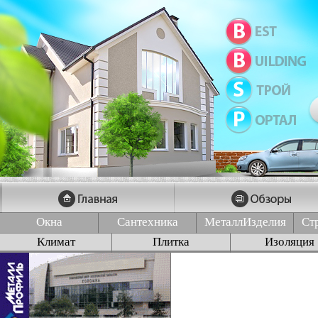
Окна
Сантехника
МеталлИзделия
Ст
Климат
Плитка
Изоляция