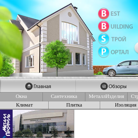
Окна
Сантехника
МеталлИзделия
Ст
Климат
Плитка
Изоляция