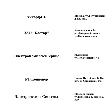
Москва, ул.Голубинская,
Аккорд-СБ
д.4А, стр.2
Ульяновская обл.
ЗАО "Бастор"
р.п.Базарный сызган
ул.Новозаводская ,1
г.Кемерово
ЭлектроКомплектСервис
ул.Тухачевского, 40
Санкт-Петербург, В. О.,
РТ-Конвейер
наб. р. Смоленки 19/21
г.Новороссийск,
Электрические Системы
ул.Бирюзова 6, офис 507,
509