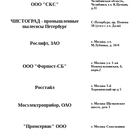
Челябинская область,
ООО "СКС"
Челябинск ул. К.Цеткин,
д.11
ЧИСТОГРАД - промышленные
С-Петербург, пр. Попова
пылесосы Петербург
38 (угол с ул. Даля)
г. Москва, ул.
Рослифт, ЗАО
М.Лубянка, д. 16/4
г. Москва ул. 1-ая
ООО "Форпост-СБ"
Новокузьминская, 6,
корп.2
г. Москва 3-й
Росcтайл
Хорошевский пр-д 5
г. Москва Щелковское
Мосэлектроприбор, ОАО
шоссе, дом 3
"Промсервис" ООО
г. Москва Сокольники