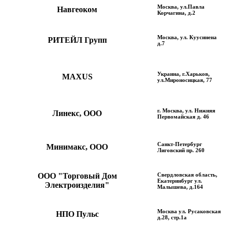
Москва, ул.Павла
Навгеоком
Корчагина, д.2
Москва, ул. Куусинена
РИТЕЙЛ Групп
д.7
Украина, г.Харьков,
MAXUS
ул.Мироносицкая, 77
г. Москва, ул. Нижняя
Линекс, ООО
Первомайская д. 46
Санкт-Петербург
Минимакс, ООО
Лиговский пр. 260
ООО "Торговый Дом
Свердловская область,
Екатеринбург ул.
Электроизделия"
Малышева, д.164
Москва ул. Русаковская
НПО Пульс
д.28, стр.1а