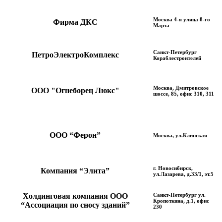
Москва 4-я улица 8-го
Фирма ДКС
Марта
Санкт-Петербург
ПетроЭлектроКомплекс
Кораблестроителей
Москва, Дмитровское
ООО "Огнеборец Люкс"
шоссе, 85, офис 310, 311
ООО “Ферон”
Москва, ул.Клинская
г. Новосибирск,
Компания “Элита”
ул.Лазарева, д.33/1, эт.5
Холдинговая компания ООО
Санкт-Петербург ул.
Кропоткина, д.1, офис
“Ассоциация по сносу зданий”
230