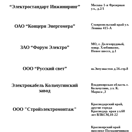
Москва 1-я Фрезерная
“Электростандарт Инжиниринг”
ул., д.2/1
Ставропольский край ул.
ОАО “Концерн Энергомера”
Ленина 415-А
МО, г. Долгопрудный,
ЗАО “Форум Электро”
микр. Хлебниково,
Новое шоссе, д.1
ООО “Русский свет”
ш.Энтузиастов д.56.стр.8
Электрокабель Кольчугинский
Владимирская область г.
Кольчугино, ул. К.
завод
Маркса ,3
Краснодарский край,
другие города
ООО "Стройэлектромонтаж"
Краснодар. края ул.60
лет ВЛКСМ,10-22
Красноярский край
проспект Пограничников