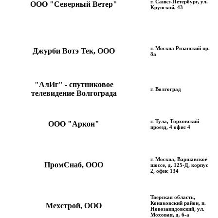
г. Санкт-Петербург, ул.
ООО "Северный Ветер"
Крупской, 43
г. Москва Рязанский пр.
Джурби Вотэ Тек, ООО
8а
"АлИг" - спутниковое
г. Волгоград
телевидение Волгограда
г. Тула, Торховский
ООО "Аркон"
проезд, 4 офис 4
г. Москва, Варшавское
ПромСнаб, ООО
шоссе, д. 125-Д, корпус
2, офис 134
Тверская область,
Конаковский район, п.
Мехстрой, ООО
Новозавидовский, ул.
Моховая, д. 6-а