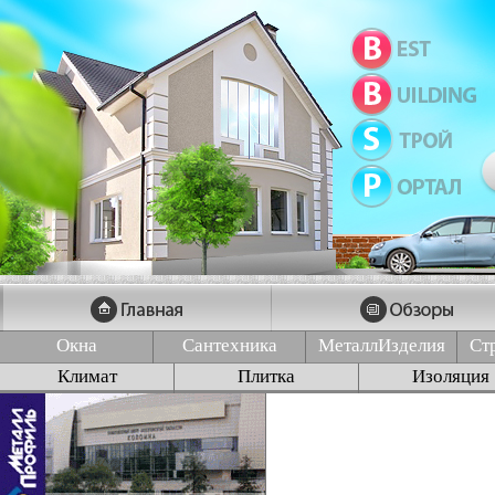
Окна
Сантехника
МеталлИзделия
Ст
Климат
Плитка
Изоляция