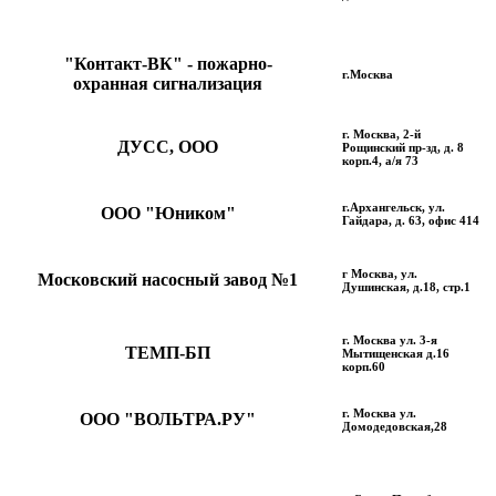
"Контакт-ВК" - пожарно-
г.Москва
охранная сигнализация
г. Москва, 2-й
ДУСС, ООО
Рощинский пр-зд, д. 8
корп.4, а/я 73
г.Архангельск, ул.
ООО "Юником"
Гайдара, д. 63, офис 414
г Москва, ул.
Московский насосный завод №1
Душинская, д.18, стр.1
г. Москва ул. 3-я
ТЕМП-БП
Мытищенская д.16
корп.60
г. Москва ул.
ООО "ВОЛЬТРА.РУ"
Домодедовская,28