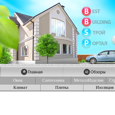
Окна
Сантехника
МеталлИзделия
Ст
Климат
Плитка
Изоляция