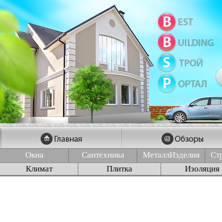
Окна
Сантехника
МеталлИзделия
Ст
Климат
Плитка
Изоляция