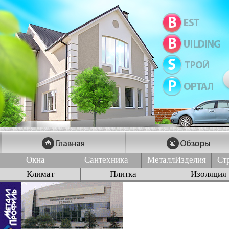
Окна
Сантехника
МеталлИзделия
Ст
Климат
Плитка
Изоляция