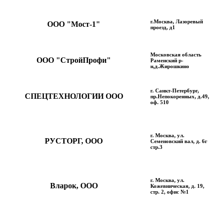
г.Москва, Лазоревый
ООО "Мост-1"
проезд, д1
Московская область
ООО "СтройПрофи"
Раменский р-
н,д.Жирошкино
г. Санкт-Петербург,
СПЕЦТЕХНОЛОГИИ ООО
пр.Непокоренных, д.49,
оф. 510
г. Москва, ул.
РУСТОРГ, ООО
Семеновский вал, д. 6г
стр.3
г. Москва, ул.
Вларок, ООО
Кожевническая, д. 19,
стр. 2, офис №1