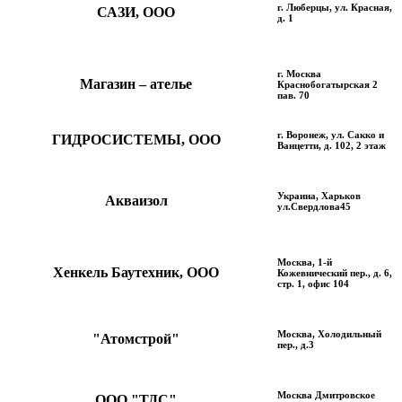
г. Люберцы, ул. Красная,
САЗИ, ООО
д. 1
г. Москва
Магазин – ателье
Краснобогатырская 2
пав. 70
г. Воронеж, ул. Сакко и
ГИДРОСИСТЕМЫ, ООО
Ванцетти, д. 102, 2 этаж
Украина, Харьков
Акваизол
ул.Свердлова45
Москва, 1-й
Хенкель Баутехник, ООО
Кожевнический пер., д. 6,
стр. 1, офис 104
Москва, Холодильный
"Атомстрой"
пер., д.3
Москва Дмитровское
ООО "ТДС"