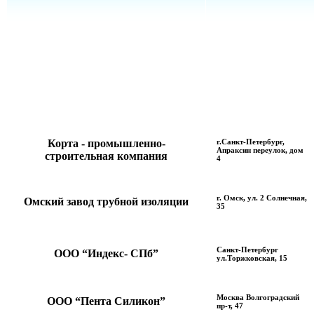
Корта - промышленно-
г.Санкт-Петербург,
Апраксин переулок, дом
строительная компания
4
г. Омск, ул. 2 Солнечная,
Омский завод трубной изоляции
35
Санкт-Петербург
ООО “Индекс- СПб”
ул.Торжковская, 15
Москва Волгоградский
ООО “Пента Силикон”
пр-т, 47