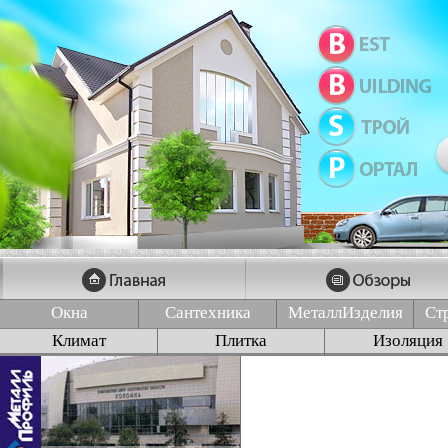
Окна
Сантехника
МеталлИзделия
Ст
Климат
Плитка
Изоляция