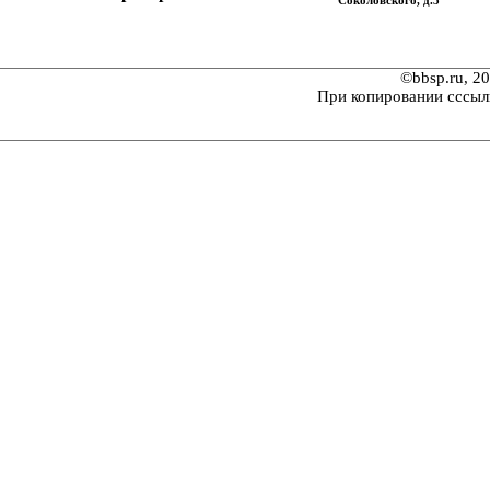
Соколовского, д.3
©bbsp.ru, 2
При копировании сссыл