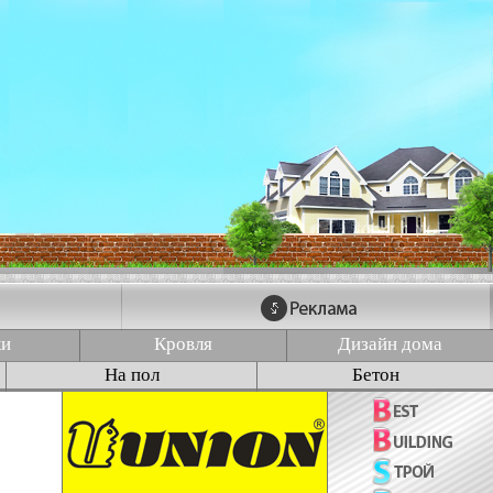
ки
Кровля
Дизайн дома
На пол
Бетон