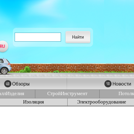
аллИзделия
СтройИнструмент
Потол
Изоляция
Электрооборудование