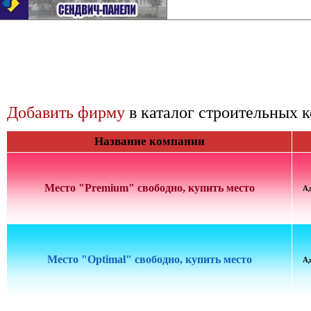
Добавить фирму
в каталог строительных 
Название компании
Место "Premium" свободно, купить место
А
Место "Optimal" свободно, купить место
А