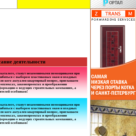
сание деятельности
 каталоге, станут незаменимыми помощниками при
шибиться с выбором пластиковых окон и входных
 для кого актуален квартирный вопрос, приглашаем
омплексах, законопроектах и преображении
нформацию о ведущих строительных компаниях, а
ятелей особняков!
 каталоге, станут незаменимыми помощниками при
шибиться с выбором пластиковых окон и входных
 для кого актуален квартирный вопрос, приглашаем
омплексах, законопроектах и преображении
нформацию о ведущих строительных компаниях, а
ятелей особняков!