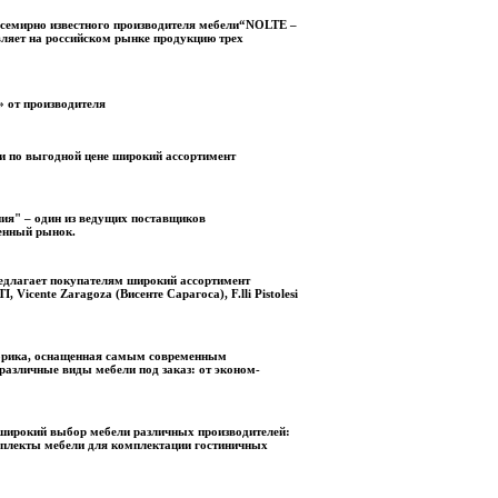
емирно известного производителя мебели“NOLTE –
яет на российском рынке продукцию трех
 от производителя
и по выгодной цене широкий ассортимент
я" – один из ведущих поставщиков
венный рынок.
длагает покупателям широкий ассортимент
icente Zaragoza (Висенте Сарагоса), F.lli Pistolesi
брика, оснащенная самым современным
азличные виды мебели под заказ: от эконом-
широкий выбор мебели различных производителей:
мплекты мебели для комплектации гостиничных