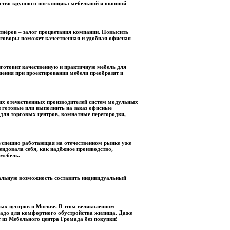
ство крупного поставщика мебельной и оконной
тнёров – залог процветания компании. Повысить
еговоры поможет качественная и удобная офисная
готовит качественную и практичную мебель для
шения при проектировании мебели преобразят и
их отечественных производителей систем модульных
 готовые или выполнить на заказ офисные
 для торговых центров, комнатные перегородки,
 успешно работающая на отечественном рынке уже
мендовала себя, как надёжное производство,
мебель.
альную возможность составить индивидуальный
ых центров в Москве. В этом великолепном
о надо для комфортного обустройства жилища. Даже
 из Мебельного центра Громада без покупки!