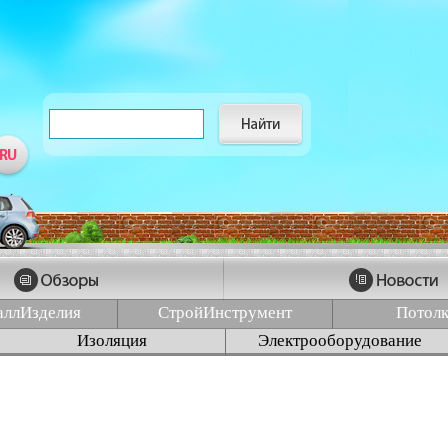
аллИзделия
СтройИнструмент
Потол
Изоляция
Электрооборудование