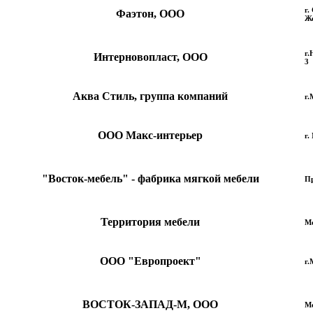
г.
Фаэтон, ООО
Же
г.
Интерновопласт, ООО
3
Аква Стиль, группа компаний
г.
ООО Макс-интерьер
г.
"Восток-мебель" - фабрика мягкой мебели
Пр
Территория мебели
М
ООО "Европроект"
г.
ВОСТОК-ЗАПАД-М, ООО
Мо