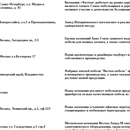
Компания «Фаэтон» работает на рынке дере
 Санкт-Петербург, ул. Матроса
является членом Союза мебельщиков и дер
лезняка, д. 41
активное участие в деятельности Ассоциац
Новороссийск, ул.5-я Промышленная,
Завод Интерновопласт изготовляет и реали
одноразовую посуду.
Группа компаний Аква Стиль занимает веду
Москва, Загородное ш., 5/1
мебели для ванных комнат, а также сантех
Наши архитекторы и дизайнеры подберут в
 Москва ул.Бутлерова 17
собственного производства.
Фабрика мягкой мебели "Восток-мебель" пр
иморский край, Владивосток
и импортного производства, а также оказы
доставке нашей продукции.
Наша компания реализует мебельную проду
осква
приобрести только качественную мебель и
Наша компания установит офисные перегор
Москва, Ленинский пр., д.1, оф.323
стационарные и мобильные перегородки, то
Московская компания Восток-Запад-М специ
сква ул. Складочная д.3 стр.4
сантехнического оборудования, среди кото