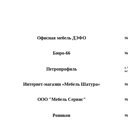
Офисная мебель ДЭФО
Мо
Бюро-66
М
г.
Петропрофиль
ос
Интернет-магазин «Мебель Шатура»
М
ООО "Мебель Сервис"
Мо
Роникон
Мо