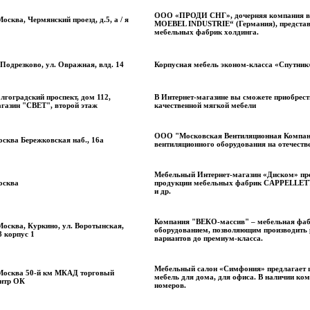
ООО «ПРОДИ СНГ», дочерняя компания вс
Москва, Чермянский проезд, д.5, а / я
MOEBEL INDUSTRIE“ (Германия), представл
мебельных фабрик холдинга.
 Подрезково, ул. Овражная, влд. 14
Корпусная мебель эконом-класса «Спутник»
лгоградский проспект, дом 112,
В Интернет-магазине вы сможете приобрест
газин "СВЕТ", второй этаж
качественной мягкой мебели
ООО "Московская Вентиляционная Компани
сква Бережковская наб., 16а
вентиляционного оборудования на отечест
Мебельный Интернет-магазин «Диском» пре
осква
продукции мебельных фабрик CAPPELLETTI, V
и др.
Компания "ВЕКО-массив" – мебельная фа
Москва, Куркино, ул. Воротынская,
оборудованием, позволяющим производить р
8 корпус 1
вариантов до премиум-класса.
Мебельный салон «Симфония» предлагает 
Москва 50-й км МКАД торговый
мебель для дома, для офиса. В наличии ко
нтр ОК
номеров.