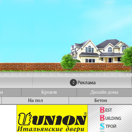
ки
Кровля
Дизайн дома
На пол
Бетон