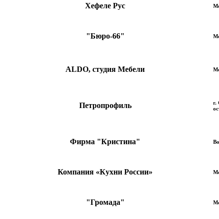
Хефеле Рус
М
"Бюро-66"
М
ALDO, cтудия Мебели
Мо
г.
Петропрофиль
ос
Фирма "Кристина"
Во
Компания «Кухни России»
М
"Громада"
М