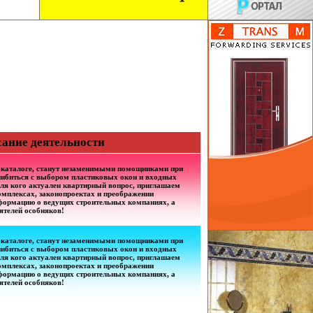
сание деятельности
 каталоге, станут незаменимыми помощниками при
шибиться с выбором пластиковых окон и входных
 для кого актуален квартирный вопрос, приглашаем
омплексах, законопроектах и преображении
нформацию о ведущих строительных компаниях, а
ятелей особняков!
 каталоге, станут незаменимыми помощниками при
шибиться с выбором пластиковых окон и входных
 для кого актуален квартирный вопрос, приглашаем
омплексах, законопроектах и преображении
нформацию о ведущих строительных компаниях, а
ятелей особняков!