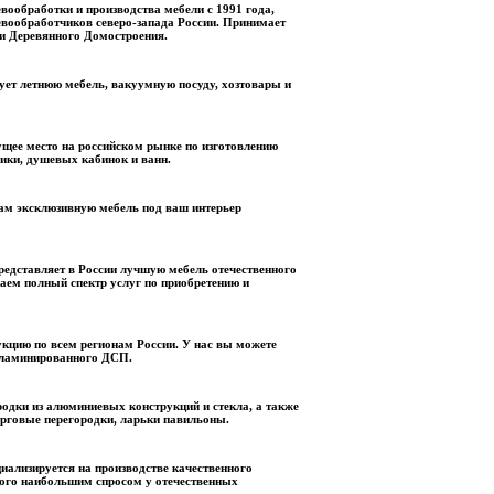
вообработки и производства мебели с 1991 года,
евообработчиков северо-запада России. Принимает
ии Деревянного Домостроения.
зует летнюю мебель, вакуумную посуду, хозтовары и
щее место на российском рынке по изготовлению
ники, душевых кабинок и ванн.
ам эксклюзивную мебель под ваш интерьер
едставляет в России лучшую мебель отечественного
ваем полный спектр услуг по приобретению и
кцию по всем регионам России. У нас вы можете
з ламинированного ДСП.
одки из алюминиевых конструкций и стекла, а также
рговые перегородки, ларьки павильоны.
ализируется на производстве качественного
рого наибольшим спросом у отечественных