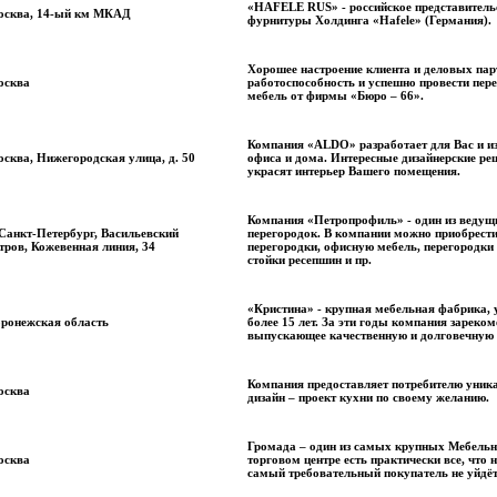
«HAFELE RUS» - российское представитель
осква, 14-ый км МКАД
фурнитуры Холдинга «Hafele» (Германия).
Хорошее настроение клиента и деловых пар
осква
работоспособность и успешно провести пер
мебель от фирмы «Бюро – 66».
Компания «ALDO» разработает для Вас и из
сква, Нижегородская улица, д. 50
офиса и дома. Интересные дизайнерские ре
украсят интерьер Вашего помещения.
Компания «Петропрофиль» - один из ведущ
 Санкт-Петербург, Васильевский
перегородок. В компании можно приобрести
тров, Кожевенная линия, 34
перегородки, офисную мебель, перегородки
стойки ресепшин и пр.
«Кристина» - крупная мебельная фабрика,
ронежская область
более 15 лет. За эти годы компания зареко
выпускающее качественную и долговечную 
Компания предоставляет потребителю уник
осква
дизайн – проект кухни по своему желанию.
Громада – один из самых крупных Мебельн
осква
торговом центре есть практически все, чт
самый требовательный покупатель не уйдёт