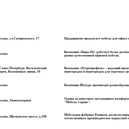
сква, ул.Гиляровского, 17
Предприятие предлагает мебель для офиса 
Компания «Бюро-66» работает более десяти л
осква
рынке качественной офисной мебели.
 Санкт-Петербург, Васильевский
Компания «Петропрофиль» - ведущий произ
тров, Кожевенная линия, 34
перегородок и перегородок для торговых це
осква
Компания Шатура производит разнообразну
Одним из известных поставщиков комфортн
сква, Авиамоторная
"Мебель Сервис".
Мебельная фабрика Роникон, располагающ
сква, Щелковское шоссе, д.100
отечественным производителем корпусной 