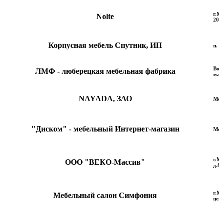
г.
Nolte
20
Корпусная мебель Спутник, ИП
п.
Во
ЛМФ - люберецкая мебельная фабрика
ма
NAYADA, ЗАО
Мо
"Диском" - мебельный Интернет-магазин
М
г.
ООО "ВЕКО-Массив"
д.
г.
Мебельный салон Симфония
це