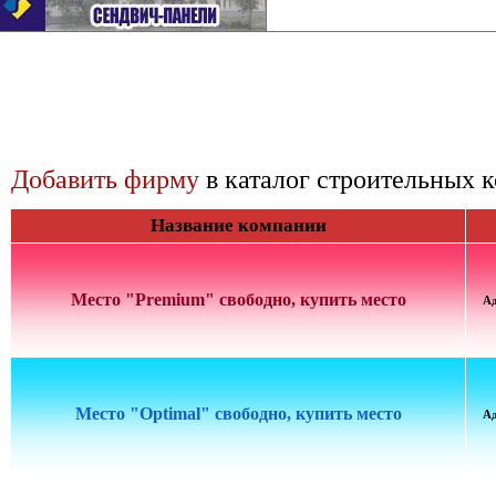
Добавить фирму
в каталог строительных 
Название компании
Место "Premium" свободно, купить место
А
Место "Optimal" свободно, купить место
А