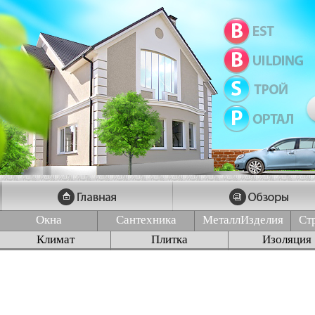
Окна
Сантехника
МеталлИзделия
Ст
Климат
Плитка
Изоляция