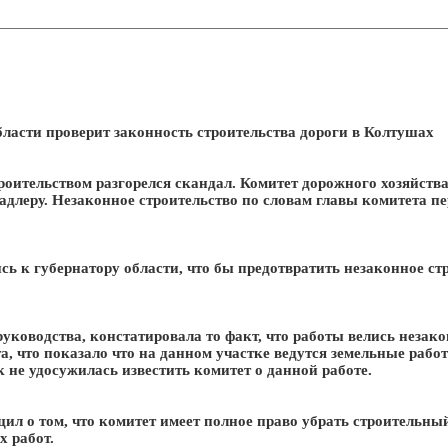
ласти проверит законность строительства дороги в Колтушах
роительством разгорелся скандал. Комитет дорожного хозяйства 
длеру. Незаконное строительство по словам главы комитета пе
ь к губернатору области, что бы предотвратить незаконное ст
ководства, констатировала то факт, что работы велись незак
, что показало что на данном участке ведутся земельные рабо
 не удосужилась известить комитет о данной работе.
л о том, что комитет имеет полное право убрать строительный 
 работ.