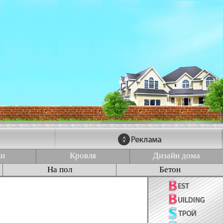
ки
Кровля
Дизайн дома
На пол
Бетон