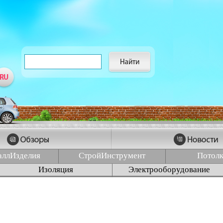
аллИзделия
СтройИнструмент
Потол
Изоляция
Электрооборудование