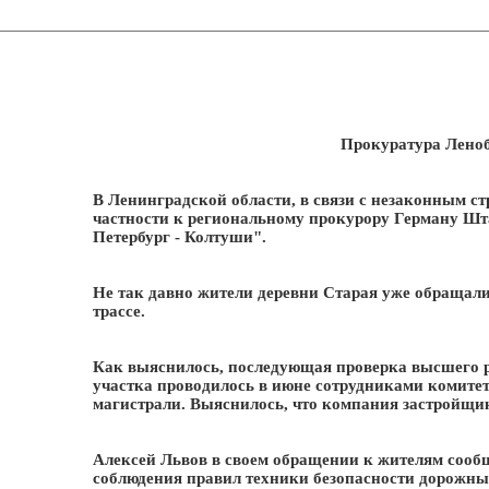
Прокуратура Леноб
В Ленинградской области, в связи с незаконным ст
частности к региональному прокурору Герману Шта
Петербург - Колтуши".
Не так давно жители деревни Старая уже обращалис
трассе.
Как выяснилось, последующая проверка высшего ру
участка проводилось в июне сотрудниками комитета
магистрали. Выяснилось, что компания застройщик
Алексей Львов в своем обращении к жителям сообщи
соблюдения правил техники безопасности дорожных