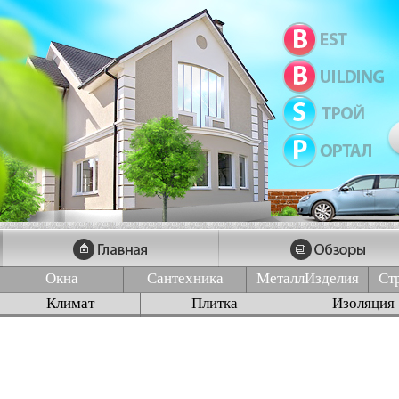
Окна
Сантехника
МеталлИзделия
Ст
Климат
Плитка
Изоляция