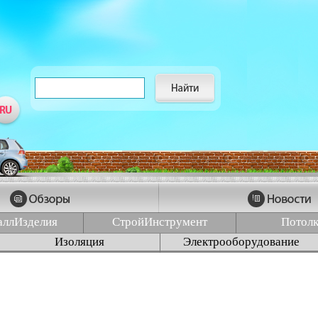
аллИзделия
СтройИнструмент
Потол
Изоляция
Электрооборудование