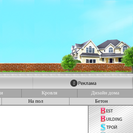
ки
Кровля
Дизайн дома
На пол
Бетон