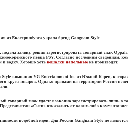
ия из Екатеринбурга украла бренд Gangnam Style
 подала заявку, решив зарегистрировать товарный знак Oppah, 
 южнокорейского певца PSY. Согласно последним сведениям, к
и и водку. Хорошо хоть
вешалки напольные
не производят.
tyle компания YG Entertainment Inc из Южной Кореи, которая 
ого круга товаров. Однако правами на территории России пев
али.
ный товарный знак удастся законно зарегистрировать лишь в то
Представители «Сити» отказались от каких-либо комментариев
тивности подобной идеи. Для России Gangnam Style не являетс