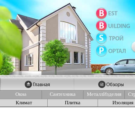
Окна
Сантехника
МеталлИзделия
Ст
Климат
Плитка
Изоляция