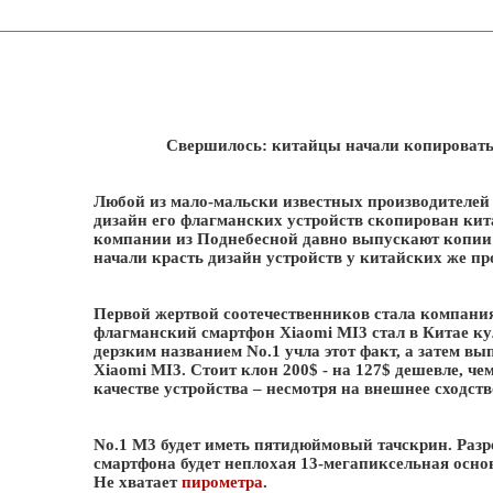
Свершилось: китайцы начали копировать 
Любой из мало-мальски известных производителей 
дизайн его флагманских устройств скопирован кит
компании из Поднебесной давно выпускают копии 
начали красть дизайн устройств у китайских же пр
Первой жертвой соотечественников стала компания 
флагманский смартфон Xiaomi MI3 стал в Китае к
дерзким названием No.1 учла этот факт, а затем 
Xiaomi MI3. Стоит клон 200$ - на 127$ дешевле, че
качестве устройства – несмотря на внешнее сходств
No.1 M3 будет иметь пятидюймовый тачскрин. Разр
смартфона будет неплохая 13-мегапиксельная осно
Не хватает
пирометра
.