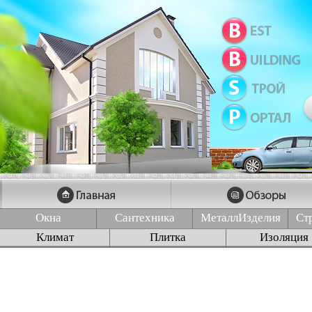
Окна
Сантехника
МеталлИзделия
Ст
Климат
Плитка
Изоляция