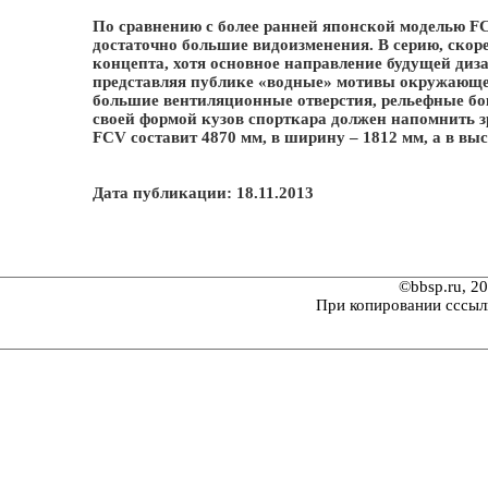
По сравнению с более ранней японской моделью F
достаточно большие видоизменения. В серию, скор
концепта, хотя основное направление будущей диз
представляя публике «водные» мотивы окружающег
большие вентиляционные отверстия, рельефные бо
своей формой кузов спорткара должен напомнить з
FCV составит 4870 мм, в ширину – 1812 мм, а в вы
Дата публикации: 18.11.2013
©bbsp.ru, 2
При копировании сссыл