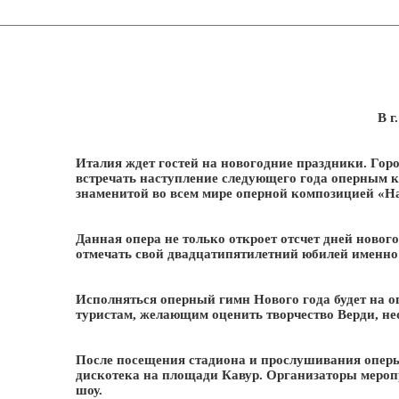
В г
Италия ждет гостей на новогодние праздники. Гор
встречать наступление следующего года оперным к
знаменитой во всем мире оперной композицией «Н
Данная опера не только откроет отсчет дней новог
отмечать свой двадцатипятилетний юбилей именно
Исполняться оперный гимн Нового года будет на о
туристам, желающим оценить творчество Верди, нео
После посещения стадиона и прослушивания оперы,
дискотека на площади Кавур. Организаторы меропр
шоу.