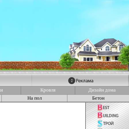
ки
Кровля
Дизайн дома
На пол
Бетон