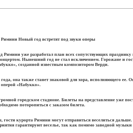
. Римини Новый год встретят под звуки оперы
од Римини уже разработал план всех сопутствующих празднику
онцертом. Нынешний год не стал исключением. Горожане и гос
абукко», созданной известным композитором Верди.
о года, она также станет знаковой для хора, исполняющего ее. 
 оперой «Набукко».
громной городском стадионе. Билеты на представление уже пос
бходимо поторопиться с заказом билета.
 гости курорта Римини могут отправиться веселиться дальше.
иятия гарантируют веселье, так как помимо заводной музыки 