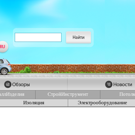
аллИзделия
СтройИнструмент
Потол
Изоляция
Электрооборудование