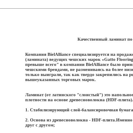
Качественный ламинат по
Компания BielAlliance специализируется на прода
(ламината) ведущих чешских марок «Gatto Flooring
превыше всего" в компании BielAlliance было при
чешскими брендами, не размениваясь на более низ
только выиграли, так как твердо закрепились на р
вышеуказанных торговых марок.
Ламинат (от латинского "слоистый") это напольн
плотности на основе древесноволокна (HDF-плита). 
1. Стабилизирующий слой-балансировочная бумага
2. Основа из древесноволокна - HDF-плита.Именн
друг с другом;