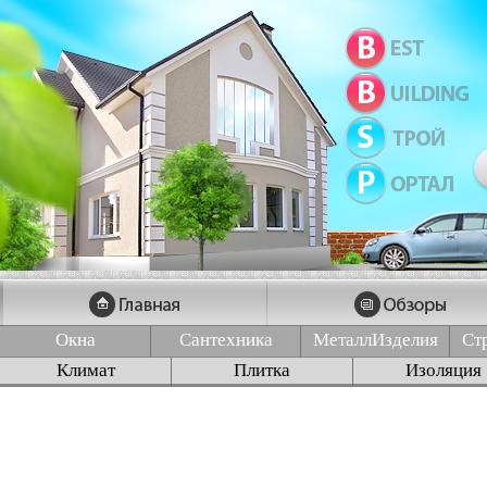
Окна
Сантехника
МеталлИзделия
Ст
Климат
Плитка
Изоляция