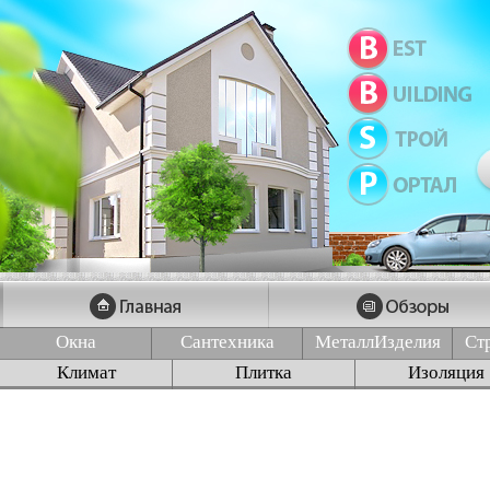
Окна
Сантехника
МеталлИзделия
Ст
Климат
Плитка
Изоляция