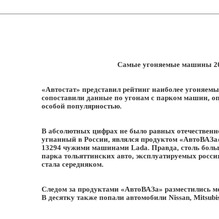
Самые угоняемые машины 201
«Автостат» представил рейтинг наиболее угоняемы
сопоставили данные по угонам с парком машин, о
особой популярностью.
В абсолютных цифрах не было равных отечественн
угнанный в России, являлся продуктом «АвтоВАЗа»
13294 чужими машинами Lada. Правда, столь больш
парка тольяттинских авто, эксплуатируемых росс
стала середняком.
Следом за продуктами «АвтоВАЗа» разместились мод
В десятку также попали автомобили Nissan, Mitsubis