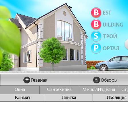
Окна
Сантехника
МеталлИзделия
Ст
Климат
Плитка
Изоляция