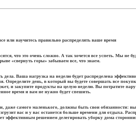
все или научитесь правильно распределять ваше время
сятся, что это очень сложно. А так хочется все успеть. Мы не 
орыве «свернуть горы» забываем все, что знаем.
 дела. Ваша нагрузка на неделю будет распределена эффективно
я. Определите день, в который вы будете совершать все покупк
кет, и закупите продукты на целую неделю. Вы потратите пару 
енное время и вам не нужно будет спешить.
ьи, даже самого маленького, должны быть свои обязанности: в
згрузит вас и у вас останется больше времени для отдыха. Рас
будет эффективным решением делегировать уборку дома сторонн