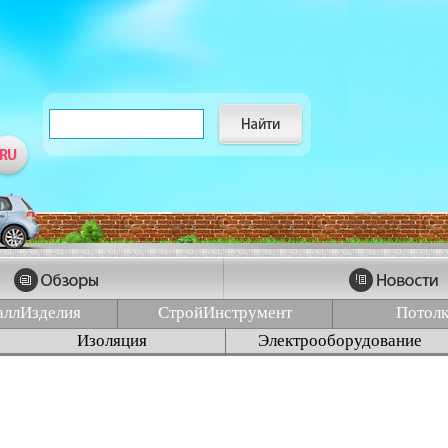
аллИзделия
СтройИнструмент
Потол
Изоляция
Электрооборудование