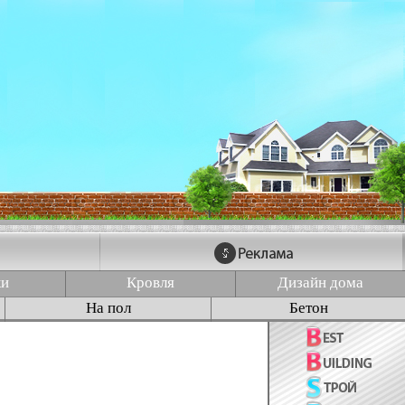
ки
Кровля
Дизайн дома
На пол
Бетон