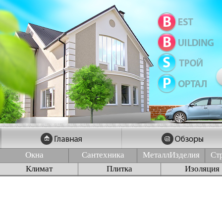
Окна
Сантехника
МеталлИзделия
Ст
Климат
Плитка
Изоляция