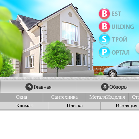
Окна
Сантехника
МеталлИзделия
Ст
Климат
Плитка
Изоляция