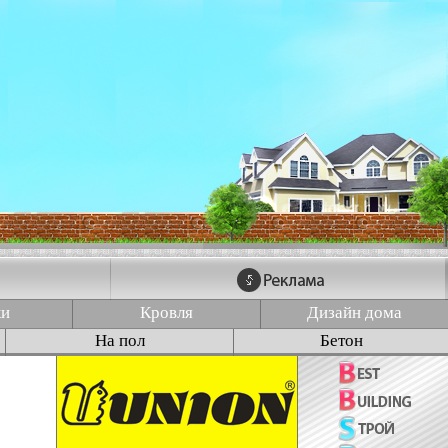
ки
Кровля
Дизайн дома
На пол
Бетон