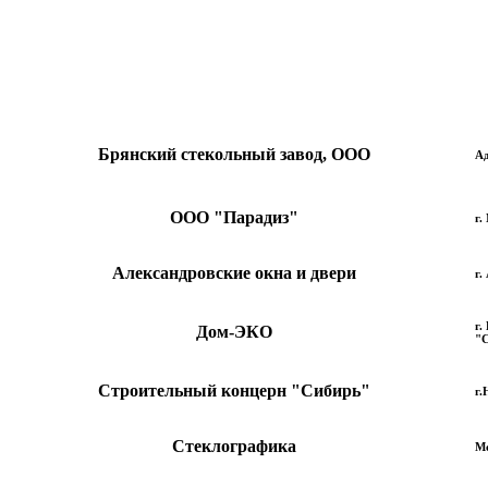
Брянский стекольный завод, ООО
Ад
ООО "Парадиз"
г.
Александровские окна и двери
г.
г.
Дом-ЭКО
"С
Строительный концерн "Сибирь"
г.
Стеклографика
Мо