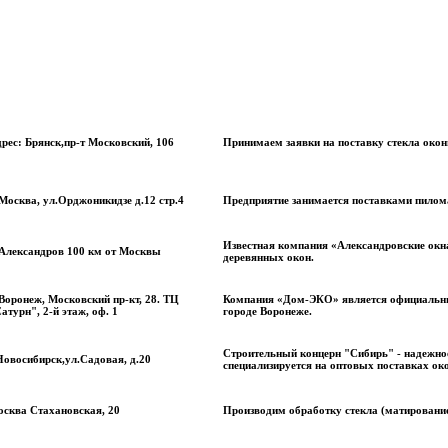
рес: Брянск,пр-т Московский, 106
Принимаем заявки на поставку стекла око
 Москва, ул.Орджоникидзе д.12 стр.4
Предприятие занимается поставками пилома
Известная компания «Александровские окна
 Александров 100 км от Москвы
деревянных окон.
 Воронеж, Московский пр-кт, 28. ТЦ
Компания «Дом-ЭКО» является официальны
атурн", 2-й этаж, оф. 1
городе Воронеже.
Строительный концерн "Сибирь" - надежное 
Новосибирск,ул.Садовая, д.20
специализируется на оптовых поставках око
сква Стахановская, 20
Производим обработку стекла (матирование