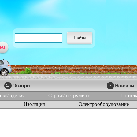
аллИзделия
СтройИнструмент
Потол
Изоляция
Электрооборудование