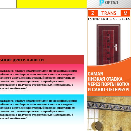
сание деятельности
 каталоге, станут незаменимыми помощниками при
шибиться с выбором пластиковых окон и входных
 для кого актуален квартирный вопрос, приглашаем
омплексах, законопроектах и преображении
нформацию о ведущих строительных компаниях, а
ятелей особняков!
 каталоге, станут незаменимыми помощниками при
шибиться с выбором пластиковых окон и входных
 для кого актуален квартирный вопрос, приглашаем
омплексах, законопроектах и преображении
нформацию о ведущих строительных компаниях, а
ятелей особняков!