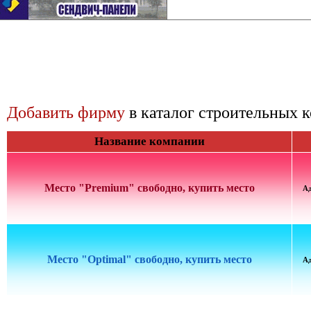
Добавить фирму
в каталог строительных 
Название компании
Место "Premium" свободно, купить место
А
Место "Optimal" свободно, купить место
А