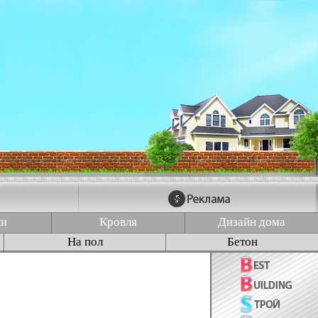
ки
Кровля
Дизайн дома
На пол
Бетон