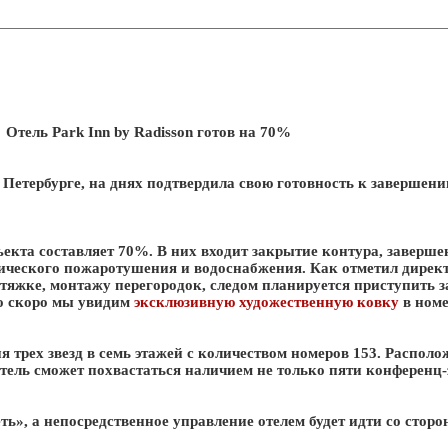
Отель Park Inn by Radisson готов на 70%
Петербурге, на днях подтвердила свою готовность к завершени
ъекта составляет 70%. В них входит закрытие контура, заверш
ического пожаротушения и водоснабжения. Как отметил директ
 стяжке, монтажу перегородок, следом планируется приступить 
то скоро мы увидим
эксклюзивную художественную ковку
в номе
ня трех звезд в семь этажей с количеством номеров 153. Располож
Отель сможет похвастаться наличием не только пяти конференц-з
ь», а непосредственное управление отелем будет идти со стор