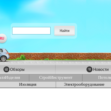
аллИзделия
СтройИнструмент
Потол
Изоляция
Электрооборудование