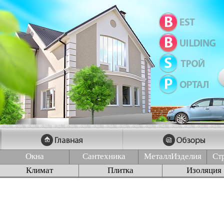
Окна
Сантехника
МеталлИзделия
Ст
Климат
Плитка
Изоляция