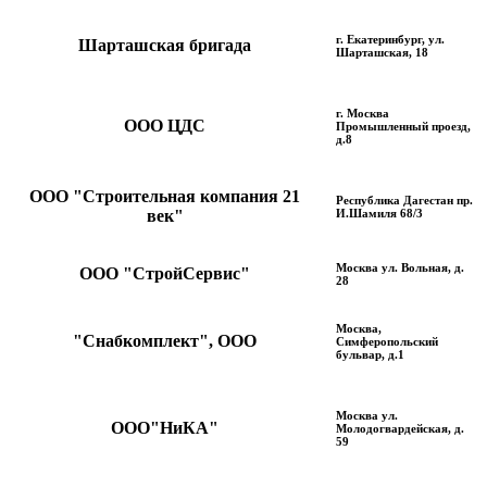
г. Екатеринбург, ул.
Шарташская бригада
Шарташская, 18
г. Москва
ООО ЦДС
Промышленный проезд,
д.8
ООО "Строительная компания 21
Республика Дагестан пр.
век"
И.Шамиля 68/3
Москва ул. Вольная, д.
ООО "СтройСервис"
28
Москва,
"Снабкомплект", ООО
Симферопольский
бульвар, д.1
Москва ул.
ООО"НиКА"
Молодогвардейская, д.
59