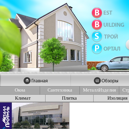
Окна
Сантехника
МеталлИзделия
Ст
Климат
Плитка
Изоляция