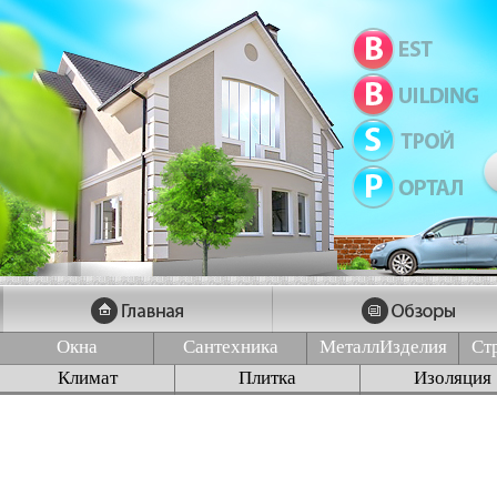
Окна
Сантехника
МеталлИзделия
Ст
Климат
Плитка
Изоляция