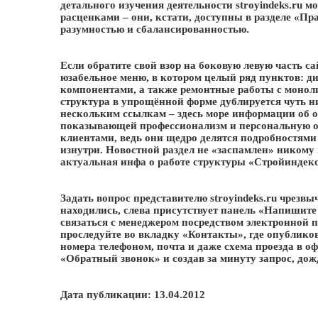
детального изучения деятельности stroyindeks.ru 
расценками – они, кстати, доступны в разделе «Пр
разумностью и сбалансированностью.
Если обратите свой взор на боковую левую часть са
юзабельное меню, в котором целый ряд пунктов: ди
компонентами, а также ремонтные работы с монол
структура в упрощённой форме дублируется чуть н
нескольким ссылкам – здесь море информации об от
показывающей профессионализм и персональную о
клиентами, ведь они щедро делятся подробностями т
изнутри. Новостной раздел не «заспамлен» никому
актуальная инфа о работе структуры «Стройиндекс
Задать вопрос представителю stroyindeks.ru чрезвы
находились, слева присутствует панель «Напишит
связаться с менеджером посредством электронной п
проследуйте во вкладку «Контакты», где опублико
номера телефоном, почта и даже схема проезда в о
«Обратный звонок» и создав за минуту запрос, дож
Дата публикации: 13.04.2012