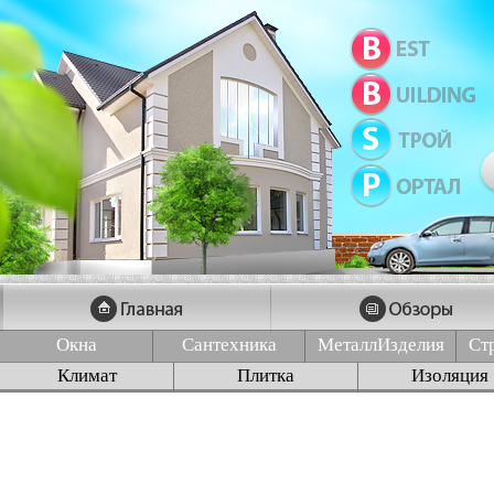
Окна
Сантехника
МеталлИзделия
Ст
Климат
Плитка
Изоляция