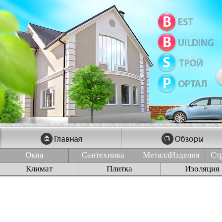
Окна
Сантехника
МеталлИзделия
Ст
Климат
Плитка
Изоляция