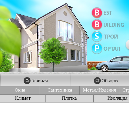
Окна
Сантехника
МеталлИзделия
Ст
Климат
Плитка
Изоляция