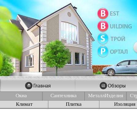
Окна
Сантехника
МеталлИзделия
Ст
Климат
Плитка
Изоляция