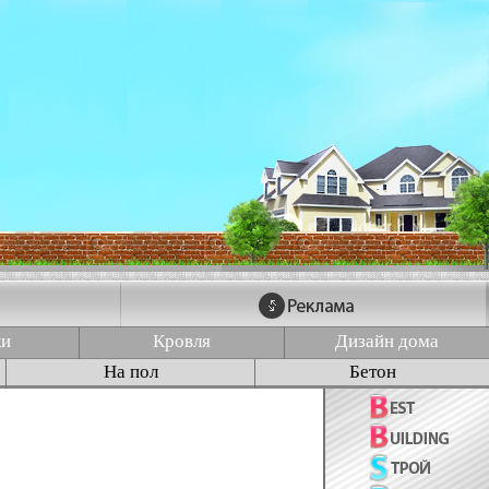
ки
Кровля
Дизайн дома
На пол
Бетон