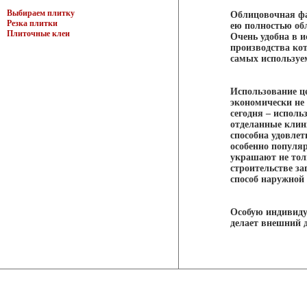
Выбираем плитку
Облицовочная фа
Резка плитки
ею полностью об
Плиточные клеи
Очень удобна в 
производства ко
самых используе
Использование ц
экономически не 
сегодня – испол
отделанные клин
способна удовле
особенно популя
украшают не тол
строительстве з
способ наружной
Особую индивиду
делает внешний 