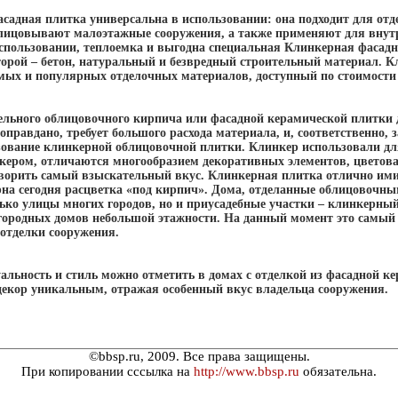
садная плитка универсальна в использовании: она подходит для отд
лицовывают малоэтажные сооружения, а также применяют для внут
использовании, теплоемка и выгодна специальная Клинкерная фасадн
торой – бетон, натуральный и безвредный строительный материал. К
мых и популярных отделочных материалов, доступный по стоимости 
ельного облицовочного кирпича или фасадной керамической плитки 
оправдано, требует большого расхода материала, и, соответственно, 
ьзование клинкерной облицовочной плитки. Клинкер использовали дл
кером, отличаются многообразием декоративных элементов, цветова
творить самый взыскательный вкус. Клинкерная плитка отлично ими
рна сегодня расцветка «под кирпич». Дома, отделанные облицовоч
ько улицы многих городов, но и приусадебные участки – клинкерный
агородных домов небольшой этажности. На данный момент это самы
 отделки сооружения.
альность и стиль можно отметить в домах с отделкой из фасадной к
декор уникальным, отражая особенный вкус владельца сооружения.
©bbsp.ru, 2009. Все права защищены.
При копировании сссылка на
http://www.bbsp.ru
обязательна.