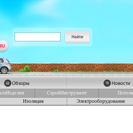
аллИзделия
СтройИнструмент
Потол
Изоляция
Электрооборудование