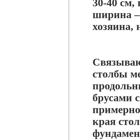
30-40 см, 
ширина –
хозяина, 
Связываю
столбы м
продольн
брусами с
примерно 
края стол
фундамен