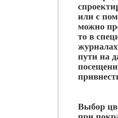
спроекти
или с по
можно про
то в спе
журналах,
пути на д
посещени
привнести
Выбор цве
при покра