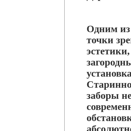
Одним из 
точки зре
эстетики,
загородн
установка
Старинное
заборы н
современ
обстановк
абсолютн