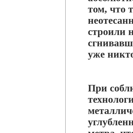
том, что 
неотесан
строили 
сгнивавши
уже никто
При собл
технологи
металлич
углубленн