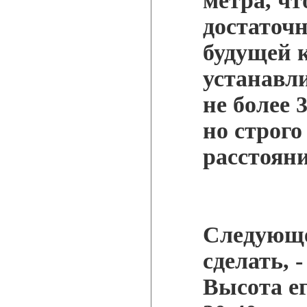
метра, чт
достаточ
будущей 
устанавл
не более 
но строго
расстоян
Следующе
сделать, 
Высота е