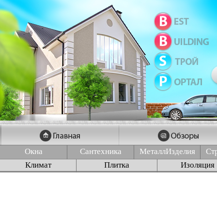
Окна
Сантехника
МеталлИзделия
Ст
Климат
Плитка
Изоляция