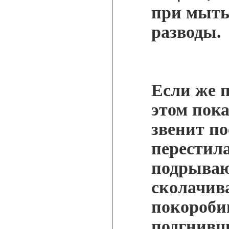
при мыть
разводы.
Если же 
этом пока
звенит по
перестила
подрывают
сколачив
покороби
подгнивш