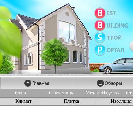
Окна
Сантехника
МеталлИзделия
Ст
Климат
Плитка
Изоляция