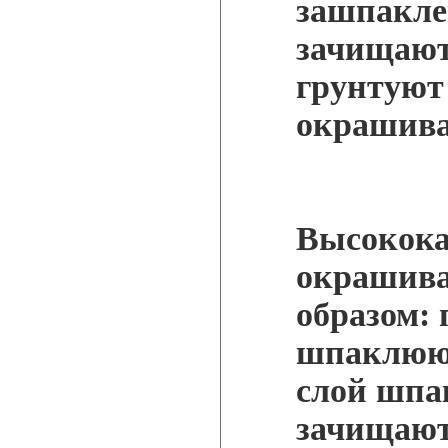
зашпакле
зачищают
грунтуют
окрашива
Высокока
окрашива
образом: 
шпаклюют
слой шпа
зачищают)