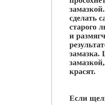
просохне
замазкой
сделать с
старого л
и размягч
результат
замазка.
замазкой
красят.
Если щел