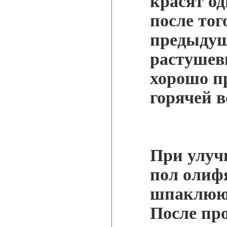
красят од
после тог
предыдущ
растушев
хорошо п
горячей в
При улуч
пол олифя
шпаклюют
После пр