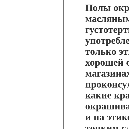
Полы ок
масляным
густотер
употребле
только э
хорошей с
магазинах
проконсу
какие кр
окрашива
и на этик
тонким с