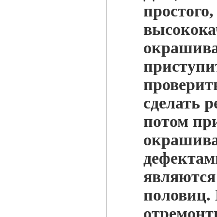
простого
высокока
окрашива
приступи
проверит
сделать р
потом пр
окрашив
дефектам
являются
половиц.
отремонт