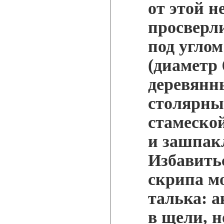
от этой н
просверл
под углом
(диаметр 
деревянн
столярны
стамеско
и зашпак
Избавить
скрипа м
талька: а
в щели, н