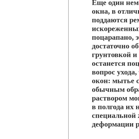
Еще один нем
окна, в отлич
поддаются рем
искореженных
поцарапано, э
достаточно о
грунтовкой и 
останется по
вопрос ухода,
окон: мытье 
обычным обр
раствором мо
в полгода их 
специальной 
деформации р