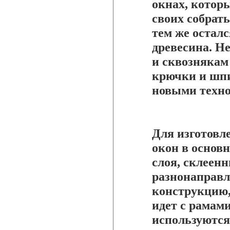
окнах, котор
своих собрат
тем же остал
древесина. Н
и сквознякам 
крючки и шпи
новыми техн
Для изготовл
окон в основ
слоя, склеен
разнонаправл
конструкцию,
идет с рамами
используются