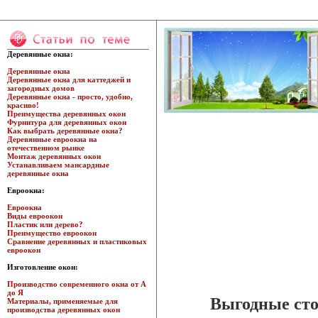
Деревянные окна:
Деревянные окна
Деревянные окна для каттеджей и
загородных домов
Деревянные окна - просто, удобно,
красиво!
Преимущества деревянных окон
Фурнитура для деревянных окон
Как выбрать деревянные окна?
Деревянные евроокна на
отечественном рынке
Монтаж деревянных окон
Устанавливаем мансардные
деревянные окна
Евроокна:
Евроокна
Виды евроокон
Пластик или дерево?
Преимущество евроокон
Сравнение деревянных и пластиковых
евроокон
Изготовление окон:
Производство современного окна от А
до Я
Выгодные сто
Материалы, применяемые для
производства деревянных окон