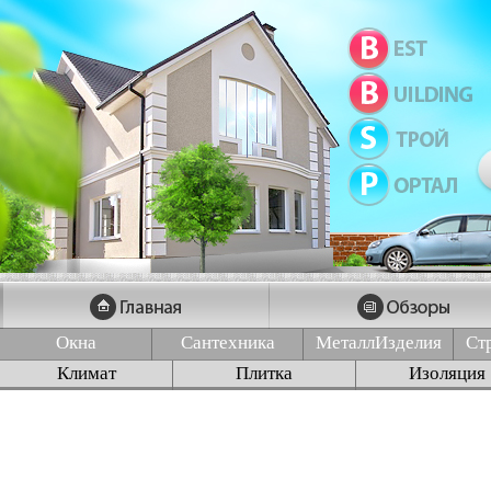
Окна
Сантехника
МеталлИзделия
Ст
Климат
Плитка
Изоляция