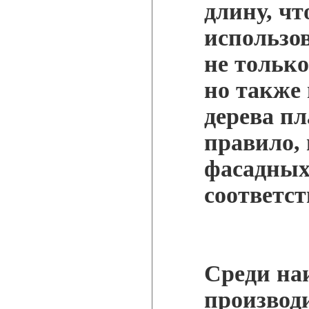
длину, чт
использо
не тольк
но также
дерева пл
правило,
фасадных
соответс
Среди на
производ