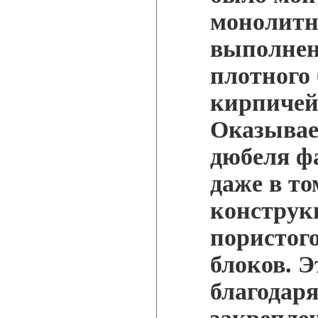
монолитн
выполнен
плотного
кирпичей
Оказывае
дюбеля ф
даже в то
конструк
пористог
блоков. 
благодар