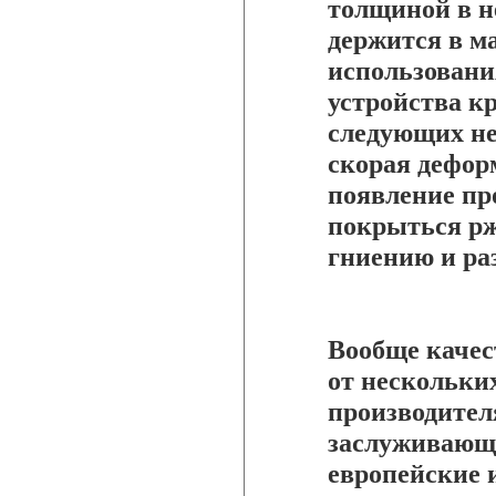
толщиной в н
держится в ма
использовани
устройства кр
следующих не
скорая дефор
появление пр
покрыться рж
гниению и ра
Вообще качес
от нескольких
производител
заслуживающ
европейские 