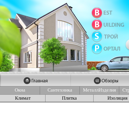
Окна
Сантехника
МеталлИзделия
Ст
Климат
Плитка
Изоляция