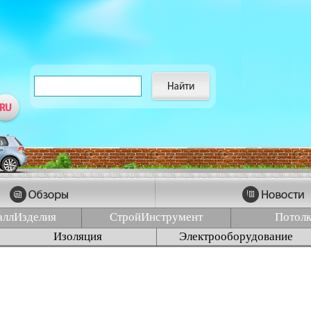
аллИзделия
СтройИнструмент
Потол
Изоляция
Электрооборудование