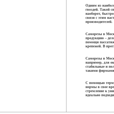
Одним из наибол
гвоздей. Такой с
наоборот, быстро
связи с этим на
производителей.
Саморезы в Моск
продукцию – дело
помощи пассатиж
крепежей. В прот
Саморезы в Моск
например, для ок
стабильные и по
такими фирмами
С помощью терми
нормы в свое вр
стремление к ун
идеально подход