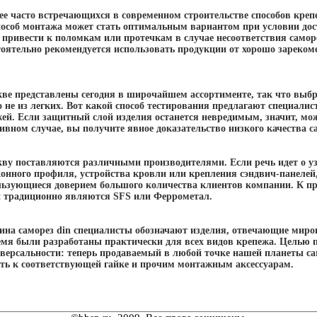
ее часто встречающихся в современном строительстве способов креп
пособ монтажа может стать оптимальным вариантом при условии дост
 привести к поломкам или протечкам в случае несоответствия самор
стоятельно рекомендуется использовать продукции от хорошо зареко
ве представлены сегодня в широчайшем ассортименте, так что выбр
 не из легких. Вот какой способ тестирования предлагают специали
ей. Если защитный слой изделия останется невредимым, значит, мо
ивном случае, вы получите явное доказательство низкого качества с
ву поставляются различными производителями. Если речь идет о у
онного профиля, устройства кровли или крепления сэндвич-панелей,
льзующиеся доверием большого количества клиентов компании. К пр
 традиционно являются SFS или Феррометал.
на саморез din специалисты обозначают изделия, отвечающие миров
емя были разработаны практически для всех видов крепежа. Целью
иверсальности: теперь продаваемый в любой точке нашей планеты са
ить к соответствующей гайке и прочим монтажным аксессуарам.