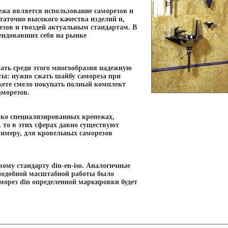
ежа является использование саморезов и
аточно высокого качества изделий и,
езов и гвоздей актуальным стандартам. В
мендовавших себя на рынке
ать среди этого многообразия надежную
сты: нужно сжать шайбу самореза при
жете смело покупать полный комплект
аморезов.
зко специализированных крепежах,
 то в этих сферах давно существуют
имеру, для кровельных саморезов
ому стандарту din-en-iso. Аналогичные
 подобной масштабной работы было
морез din определенной маркировки будет