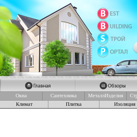
Окна
Сантехника
МеталлИзделия
Ст
Климат
Плитка
Изоляция