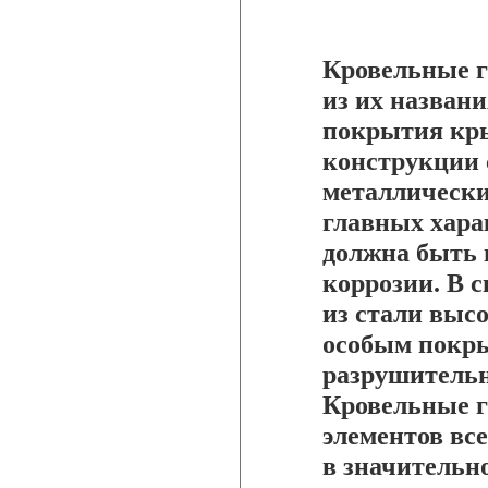
Кровельные г
из их названи
покрытия кр
конструкции 
металлически
главных хара
должна быть 
коррозии. В 
из стали выс
особым покр
разрушительн
Кровельные г
элементов вс
в значительн