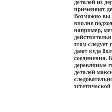
деталей из д
применяют де
Возможно вы с
вполне подхо
например, ме
действительн
этом следует
дают куда бо
соединения. 
деревянные г
деталей макс
следовательн
эстетической 