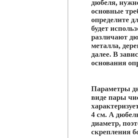
дюбеля, нужн
основные тре
определите д
будет использ
различают дю
металла, дере
далее. В зави
основания оп
Параметры д
виде пары чис
характеризуе
4 см. А дюбе
диаметр, поэ
скрепления б