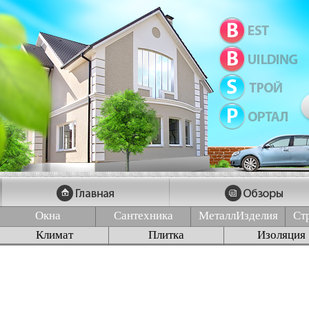
Окна
Сантехника
МеталлИзделия
Ст
Климат
Плитка
Изоляция