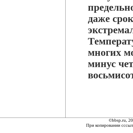
предельно
даже сро
экстрема
Температ
многих мо
минус че
восьмисот
©bbsp.ru, 2
При копировании сссыл