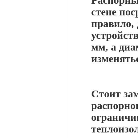
Распорны
стене пос
правило, 
устройств
мм, а диа
изменятьс
Стоит за
распорно
ограничи
теплоизо