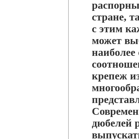
распорны
стране, т
с этим к
может вы
наиболее
соотноше
крепеж из
многообра
представл
Современ
дюбелей 
выпускат