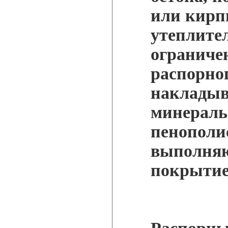
или кирп
утеплите
ограниче
распорно
накладыв
минераль
пенополис
выполня
покрытие