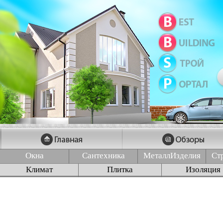
Окна
Сантехника
МеталлИзделия
Ст
Климат
Плитка
Изоляция