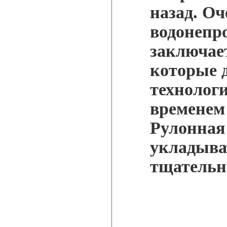
назад. О
водонепр
заключае
которые 
технолог
временем 
Рулонная
укладыват
тщательн