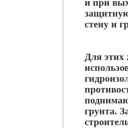
и при вы
защитную
стену и г
Для этих
использов
гидроизо
противост
поднимаю
грунта. 
строитель