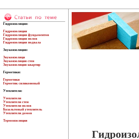
Гидроизоляция:
Гидроизоляция
Гидроизоляция фундаментов
Гидроизоляция полов
Гидроизоляция подвала
Звукоизоляция:
Звукоизоляци
Звукоизоляция стен
Звукоизоляция квартир
Герметики:
Герметики
Герметик силиконовый
Утеплители:
Утеплители
Утеплители стен
Утеплители полов
Базальтовый утеплитель
Утеплители домов
Термоизоляция
Гидроизо