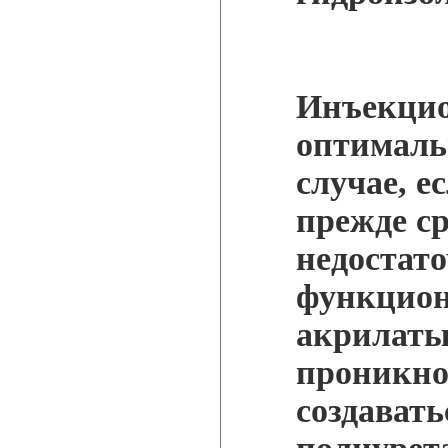
Инъекци
оптималь
случае, е
прежде ср
недостат
функцион
акрилаты
проникно
создавать