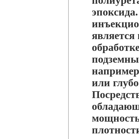
полиурет
эпоксида.
инъекцио
является
обработке
подземны
например,
или глубо
Посредств
обладающ
мощность
плотност