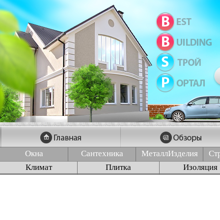
Окна
Сантехника
МеталлИзделия
Ст
Климат
Плитка
Изоляция