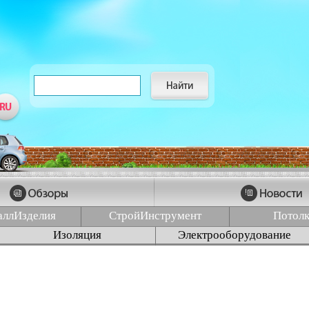
аллИзделия
СтройИнструмент
Потол
Изоляция
Электрооборудование