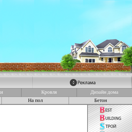
ки
Кровля
Дизайн дома
На пол
Бетон