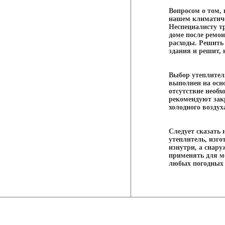
Вопросом о том, 
нашем климатиче
Неспециалисту тр
доме после ремон
расходы. Решить
здания и решит, 
Выбор утеплител
выполнен на осн
отсутствие необ
рекомендуют зак
холодного воздух
Следует сказать 
утеплитель, изго
изнутри, а снару
применять для м
любых погодных 