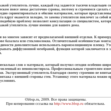
какой утеплитель лучше, каждый год задаются тысячи владельцев со
ском поясе зимы достаточно суровы, поэтому и стремимся сделать
удно сориентироваться в обилии материалов, которые представлены 
та вдруг окажется холодно, то замена утеплителя повлечет за собой
 подобную проблему позволяет консультация со специалистом, котор
какой утеплитель лучше именно для вашего дома.
я во многом зависит от предполагаемой внешней отделки. К примеру
ове базальта или стекловолокна. Отличительной особенностью монта
ходимости дополнительно использовать пароизоляционную пленку. Ут
рывать диффузионной мембраной, функция которой заключается в з
а.
несколько слов о материале, который получил сегодня особенно шир
товленный из пенополистирола. Профессиональным строителям извест
жи. Экструзионный утеплитель благодаря своему строению не впитыв
онтажа с внешней стороны стен. Установку этого материала можно п
условиях.
©bbsp.ru, 2009. Все права защищены.
При копировании сссылка на
http://www.bbsp.ru
обязательна.