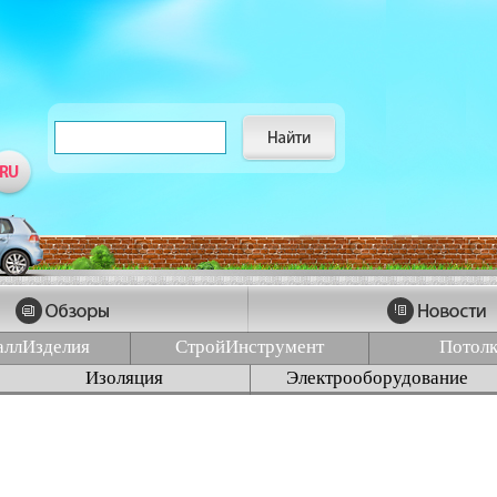
аллИзделия
СтройИнструмент
Потол
Изоляция
Электрооборудование