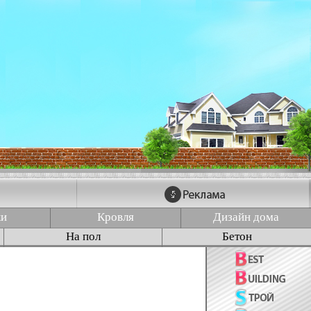
ки
Кровля
Дизайн дома
На пол
Бетон