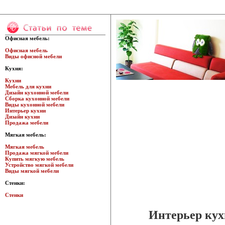
Офисная мебель:
Офисная мебель
Виды офисной мебели
Кухня:
Кухни
Мебель для кухни
Дизайн кухонной мебели
Сборка кухонной мебели
Виды кухонной мебели
Интерьер кухни
Дизайн кухни
Продажа мебели
Мягкая мебель:
Мягкая мебель
Продажа мягкой мебели
Купить мягкую мебель
Устройство мягкой мебели
Виды мягкой мебели
Стенки:
Стенки
Интерьер кух