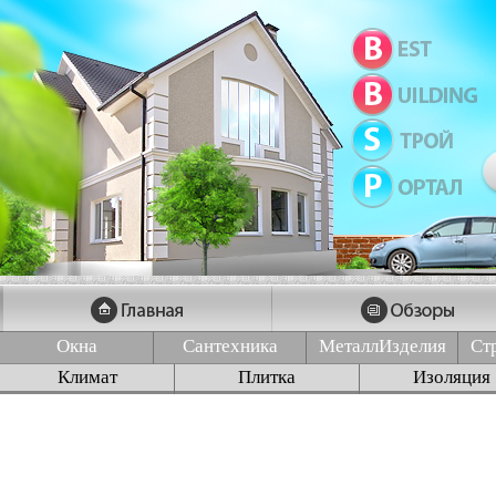
Окна
Сантехника
МеталлИзделия
Ст
Климат
Плитка
Изоляция