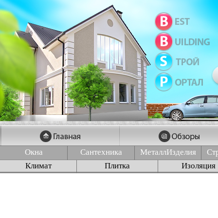
Окна
Сантехника
МеталлИзделия
Ст
Климат
Плитка
Изоляция