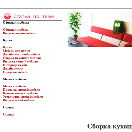
Офисная мебель:
Офисная мебель
Виды офисной мебели
Кухня:
Кухни
Мебель для кухни
Дизайн кухонной мебели
Сборка кухонной мебели
Виды кухонной мебели
Интерьер кухни
Дизайн кухни
Продажа мебели
Мягкая мебель:
Мягкая мебель
Продажа мягкой мебели
Купить мягкую мебель
Устройство мягкой мебели
Виды мягкой мебели
Стенки:
Стенки
Сборка кухон